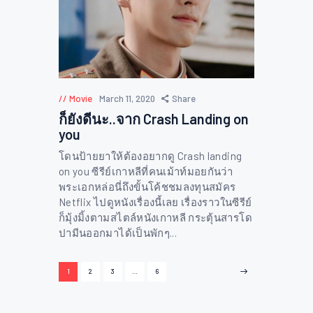
Movie
March 11, 2020
Share
ก็ยังดีนะ..จาก Crash Landing on
you
โดนป้ายยาให้ต้องอยากดู Crash landing
on you ซีรีย์เกาหลีที่คนเม้าท์มอยกันว่า
พระเอกหล่อนี่ถึงขั้นโค้ชชมลงทุนสมัคร
Netflix ไปดูหนังเรื่องนี้เลย เรื่องราวในซีรีย์
ก็มุ้งมิ้งตามสไตล์หนังเกาหลี กระตุ้นสารโด
ปามีนออกมาได้เป็นพักๆ...
Posts
PAGE
1
PAGE
2
PAGE
3
…
PAGE
6
navigation